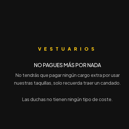
VESTUARIOS
NO PAGUES MÁS POR NADA
No tendrás que pagar ningún cargo extra por usar
nuestras taquillas, solo recuerda traer un candado.
Las duchas no tienen ningún tipo de coste.
REGUNTAS
ACTIVIDADES
TAR